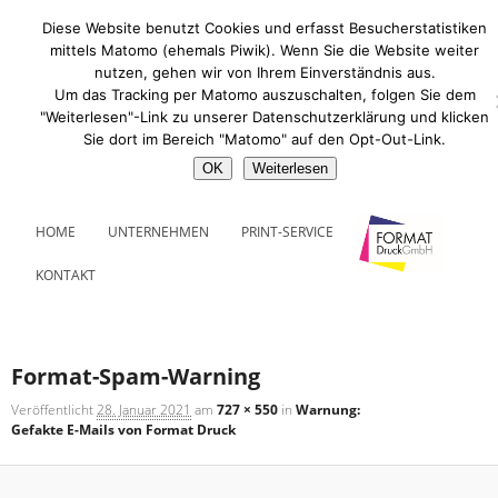
Zum
Diese Website benutzt Cookies und erfasst Besucherstatistiken
primären
mittels Matomo (ehemals Piwik). Wenn Sie die Website weiter
Inhalt
nutzen, gehen wir von Ihrem Einverständnis aus.
springen
Format Druck GmbH
Um das Tracking per Matomo auszuschalten, folgen Sie dem
"Weiterlesen"-Link zu unserer Datenschutzerklärung und klicken
Sie dort im Bereich "Matomo" auf den Opt-Out-Link.
OK
Weiterlesen
Hauptmenü
ZUM
HOME
UNTERNEHMEN
PRINT-SERVICE
PRIMÄREN
KONTAKT
INHALT
Bilder-
Navigation
SPRINGEN
Format-Spam-Warning
Veröffentlicht
28. Januar 2021
am
727 × 550
in
Warnung:
Gefakte E-Mails von Format Druck