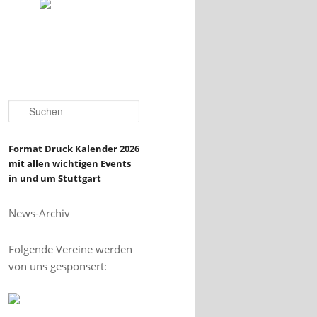
S
u
c
h
Format Druck Kalender 2026
e
mit allen wichtigen Events
n
in und um Stuttgart
News-Archiv
Folgende Vereine werden
von uns gesponsert: