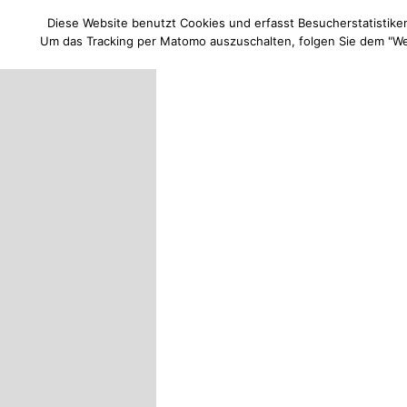
Diese Website benutzt Cookies und erfasst Besucherstatistike
Zum
Um das Tracking per Matomo auszuschalten, folgen Sie dem "Wei
primären
Inhalt
Format Druc
springen
Hauptmenü