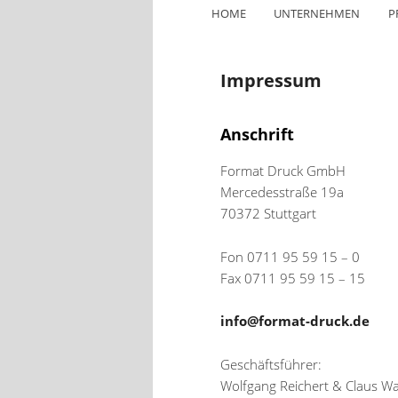
ZUM
HOME
UNTERNEHMEN
P
PRIMÄREN
Impressum
INHALT
Anschrift
SPRINGEN
Format Druck GmbH
Mercedesstraße 19a
70372 Stuttgart
Fon 0711 95 59 15 – 0
Fax 0711 95 59 15 – 15
info@format-druck.de
Geschäftsführer:
Wolfgang Reichert & Claus 