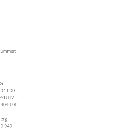
snummer:
eG
404 000
DES1UTV
 4040 00
erg
80 949