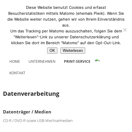
Zum
Diese Website benutzt Cookies und erfasst
primären
Besucherstatistiken mittels Matomo (ehemals Piwik). Wenn Sie
Inhalt
die Website weiter nutzen, gehen wir von Ihrem Einverständnis
springen
Format Druck GmbH
aus.
Um das Tracking per Matomo auszuschalten, folgen Sie dem
"Weiterlesen"-Link zu unserer Datenschutzerklärung und
klicken Sie dort im Bereich "Matomo" auf den Opt-Out-Link.
OK
Weiterlesen
Hauptmenü
ZUM
HOME
UNTERNEHMEN
PRINT-SERVICE
PRIMÄREN
KONTAKT
INHALT
Datenverarbeitung
SPRINGEN
Datenträger / Medien
CD-R / DVD-R sowie USB-Wechselmedien