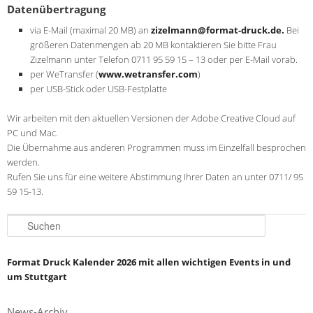
Datenübertragung
via E-Mail (maximal 20 MB) an
zizelmann@format-druck.de.
Bei
größeren Datenmengen ab 20 MB kontaktieren Sie bitte Frau
Zizelmann unter Telefon 0711 95 59 15 – 13 oder per E-Mail vorab.
per WeTransfer (
www.wetransfer.com
)
per USB-Stick oder USB-Festplatte
Wir arbeiten mit den aktuellen Versionen der Adobe Creative Cloud auf
PC und Mac.
Die Übernahme aus anderen Programmen muss im Einzelfall besprochen
werden.
Rufen Sie uns für eine weitere Abstimmung Ihrer Daten an unter 0711/ 95
59 15-13.
S
u
c
h
Format Druck Kalender 2026 mit allen wichtigen Events in und
e
um Stuttgart
n
News-Archiv